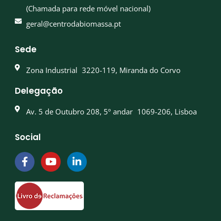
(Chamada para rede móvel nacional)
geral@centrodabiomassa.pt
Sede
Zona Industrial 3220-119, Miranda do Corvo
Delegação
Av. 5 de Outubro 208, 5º andar 1069-206, Lisboa
Social
F
Y
L
a
o
i
c
u
n
e
t
k
b
u
e
o
b
d
o
e
i