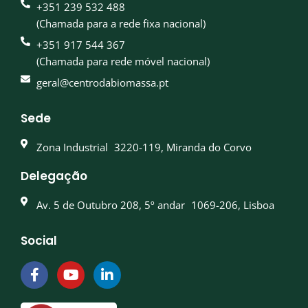
+351 239 532 488
(Chamada para a rede fixa nacional)
+351 917 544 367
(Chamada para rede móvel nacional)
geral@centrodabiomassa.pt
Sede
Zona Industrial 3220-119, Miranda do Corvo
Delegação
Av. 5 de Outubro 208, 5º andar 1069-206, Lisboa
Social
F
Y
L
a
o
i
c
u
n