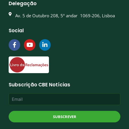
Delegação
Av. 5 de Outubro 208, 5º andar 1069-206, Lisboa
Social
F
Y
L
a
o
i
c
u
n
e
t
k
b
u
e
o
b
d
o
e
i
k
n
Subscrição CBE Notícias
-
-
f
i
n
SUBSCREVER