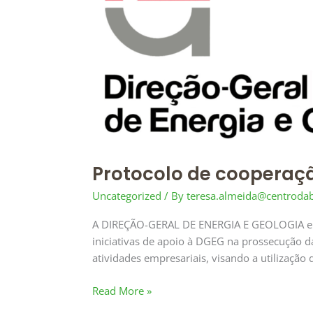
DGEG-
CBE
Protocolo de coopera
Uncategorized
/ By
teresa.almeida@centroda
A DIREÇÃO-GERAL DE ENERGIA E GEOLOGIA e 
iniciativas de apoio à DGEG na prossecução da
atividades empresariais, visando a utilizaçã
Read More »