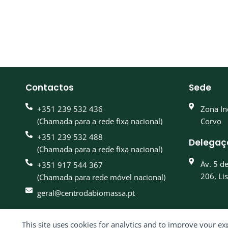
Contactos
Sede
+351 239 532 436
Zona In
(Chamada para a rede fixa nacional)
Corvo
+351 239 532 488
Delegaç
(Chamada para a rede fixa nacional)
Av. 5 d
+351 917 544 367
206, Li
(Chamada para rede móvel nacional)
geral@centrodabiomassa.pt
This site uses cookies for analytics and to improve your ex