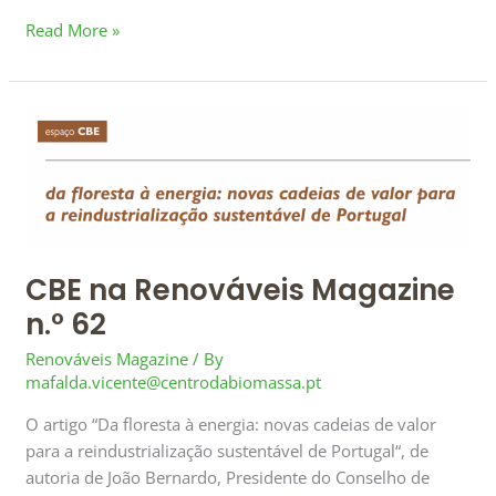
Read More »
CBE
na
Renováveis
Magazine
n.º
62
CBE na Renováveis Magazine
n.º 62
Renováveis Magazine
/ By
mafalda.vicente@centrodabiomassa.pt
O artigo “Da floresta à energia: novas cadeias de valor
para a reindustrialização sustentável de Portugal“, de
autoria de João Bernardo, Presidente do Conselho de