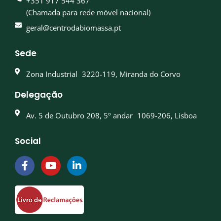
+351 917 544 367
(Chamada para rede móvel nacional)
geral@centrodabiomassa.pt
Sede
Zona Industrial 3220-119, Miranda do Corvo
Delegação
Av. 5 de Outubro 208, 5º andar 1069-206, Lisboa
Social
F
Y
L
a
o
i
c
u
n
e
t
k
b
u
e
o
b
d
o
e
i