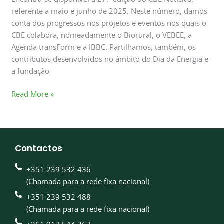
referente a maio e junho de 2025. Neste número, damos
conta dos progressos nos projetos e eventos nos quais o
CBE colabora, nomeadamente o Biorural, o VEBEE, a
Agenda transForm e a IBBC. Partilhamos, também, os
contributos desenvolvidos no âmbito do Dia da Energia e
a fundação
Read More »
Contactos
+351 239 532 436
(Chamada para a rede fixa nacional)
+351 239 532 488
(Chamada para a rede fixa nacional)