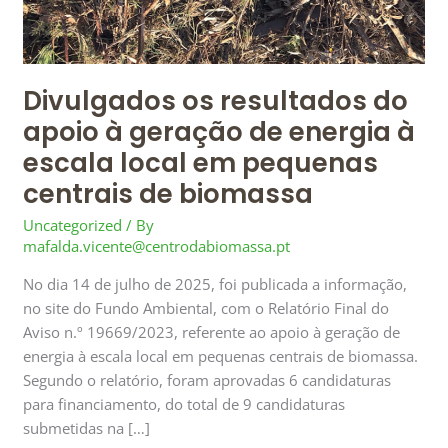
à
escala
local
Divulgados os resultados do
em
pequenas
apoio à geração de energia à
centrais
escala local em pequenas
de
centrais de biomassa
biomassa
Uncategorized
/ By
mafalda.vicente@centrodabiomassa.pt
No dia 14 de julho de 2025, foi publicada a informação,
no site do Fundo Ambiental, com o Relatório Final do
Aviso n.º 19669/2023, referente ao apoio à geração de
energia à escala local em pequenas centrais de biomassa.
Segundo o relatório, foram aprovadas 6 candidaturas
para financiamento, do total de 9 candidaturas
submetidas na […]