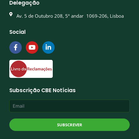
Delegação
Av. 5 de Outubro 208, 5º andar 1069-206, Lisboa
Social
F
Y
L
a
o
i
c
u
n
e
t
k
b
u
e
o
b
d
o
e
i
k
n
Subscrição CBE Notícias
-
-
f
i
n
SUBSCREVER