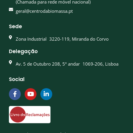
(Chamada para rede móvel nacional)
geral@centrodabiomassa.pt
Sede
Zona Industrial 3220-119, Miranda do Corvo
Delegação
Av. 5 de Outubro 208, 5º andar 1069-206, Lisboa
Social
F
Y
L
a
o
i
c
u
n
e
t
k
b
u
e
o
b
d
o
e
i
k
n