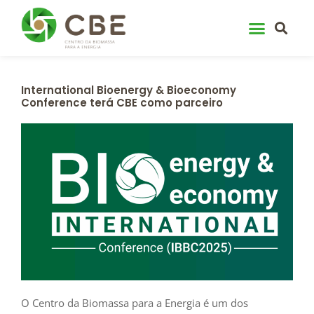
Skip
to
content
International Bioenergy & Bioeconomy
Conference terá CBE como parceiro
O Centro da Biomassa para a Energia é um dos