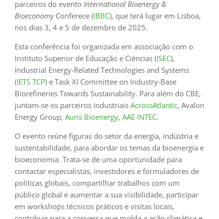
parceiros do evento
International Bioenergy &
Bioeconomy
Conferece (
IBBC
), que terá lugar em Lisboa,
nos dias 3, 4 e 5 de dezembro de 2025.
Esta conferência foi organizada em associação com o
Instituto Superior de Educação e Ciências (
ISEC
),
Industrial Energy-Related Technologies and Systems
(
IETS TCP
) e Task XI Committee on Industry-Base
Biorefineries Towards Sustainability. Para além do CBE,
juntam-se os parceiros industriais
AcrossAtlantic
, Avalon
Energy Group,
Auris Bioenergy
,
AAE INTEC.
O evento reúne figuras do setor da energia, indústria e
sustentabilidade, para abordar os temas da bioenergia e
bioeconomia. Trata-se de uma oportunidade para
contactar especialistas, investidores e formuladores de
políticas globais, compartilhar trabalhos com um
público global e aumentar a sua visibilidade, participar
em workshops técnicos práticos e visitas locais,
contribuir para a conversa que molda a ação climática e