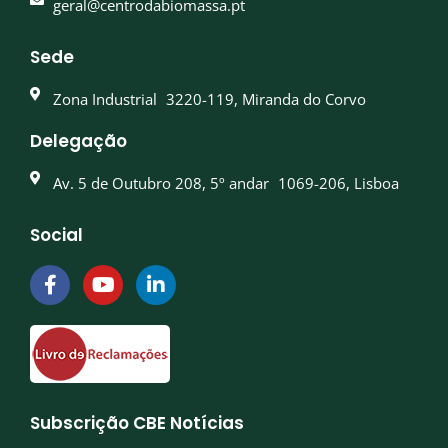
geral@centrodabiomassa.pt
Sede
Zona Industrial 3220-119, Miranda do Corvo
Delegação
Av. 5 de Outubro 208, 5º andar 1069-206, Lisboa
Social
F
Y
L
a
o
i
c
u
n
e
t
k
b
u
e
o
b
d
o
e
i
k
n
Subscrição CBE Notícias
-
-