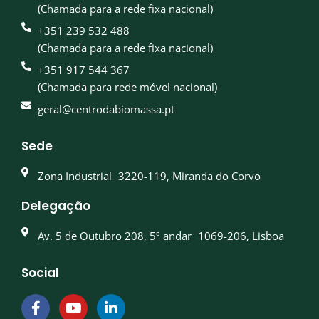
(Chamada para a rede fixa nacional)
+351 239 532 488
(Chamada para a rede fixa nacional)
+351 917 544 367
(Chamada para rede móvel nacional)
geral@centrodabiomassa.pt
Sede
Zona Industrial 3220-119, Miranda do Corvo
Delegação
Av. 5 de Outubro 208, 5º andar 1069-206, Lisboa
Social
F
Y
L
a
o
i