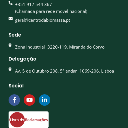
+351 917 544 367
(Chamada para rede móvel nacional)
geral@centrodabiomassa.pt
Sede
Zona Industrial 3220-119, Miranda do Corvo
Delegação
Av. 5 de Outubro 208, 5º andar 1069-206, Lisboa
Social
F
Y
L
a
o
i
c
u
n
e
t
k
b
u
e
o
b
d