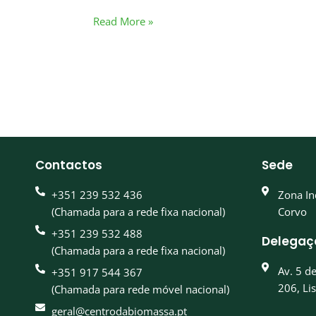
Read More »
Contactos
Sede
+351 239 532 436
Zona In
(Chamada para a rede fixa nacional)
Corvo
+351 239 532 488
Delegaç
(Chamada para a rede fixa nacional)
Av. 5 d
+351 917 544 367
206, Li
(Chamada para rede móvel nacional)
geral@centrodabiomassa.pt