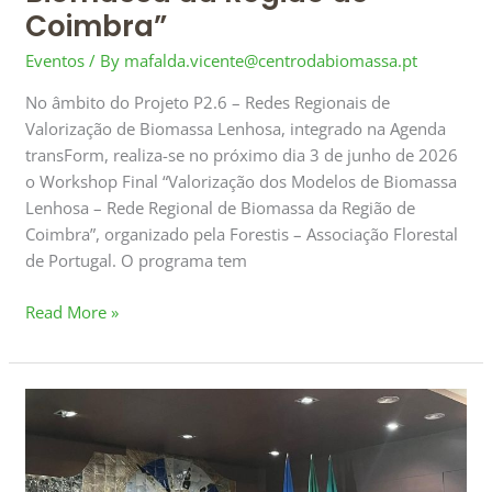
Coimbra”
Eventos
/ By
mafalda.vicente@centrodabiomassa.pt
No âmbito do Projeto P2.6 – Redes Regionais de
Valorização de Biomassa Lenhosa, integrado na Agenda
transForm, realiza-se no próximo dia 3 de junho de 2026
o Workshop Final “Valorização dos Modelos de Biomassa
Lenhosa – Rede Regional de Biomassa da Região de
Coimbra”, organizado pela Forestis – Associação Florestal
de Portugal. O programa tem
Read More »
Participação
no
workshop
“Valorização