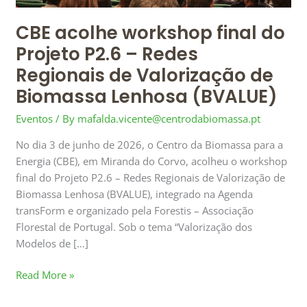
Regionais
CBE acolhe workshop final do
de
Valorização
Projeto P2.6 – Redes
de
Regionais de Valorização de
Biomassa
Biomassa Lenhosa (BVALUE)
Lenhosa
(BVALUE)
Eventos
/ By
mafalda.vicente@centrodabiomassa.pt
No dia 3 de junho de 2026, o Centro da Biomassa para a
Energia (CBE), em Miranda do Corvo, acolheu o workshop
final do Projeto P2.6 – Redes Regionais de Valorização de
Biomassa Lenhosa (BVALUE), integrado na Agenda
transForm e organizado pela Forestis – Associação
Florestal de Portugal. Sob o tema “Valorização dos
Modelos de […]
Read More »