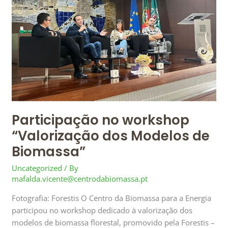
dos
Modelos
de
Biomassa”
Participação no workshop
“Valorização dos Modelos de
Biomassa”
Uncategorized
/ By
mafalda.vicente@centrodabiomassa.pt
Fotografia: Forestis O Centro da Biomassa para a Energia
participou no workshop dedicado à valorização dos
modelos de biomassa florestal, promovido pela Forestis –