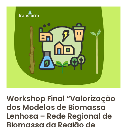
Workshop
Final
“Valorização
dos
Modelos
de
Biomassa
Lenhosa
–
Rede
Regional
de
Biomassa
Workshop Final “Valorização
da
Região
dos Modelos de Biomassa
de
Lenhosa – Rede Regional de
Coimbra”
Biomassa da Região de