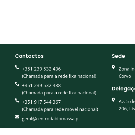
Contactos
Sede
+351 239 532 436
Zona In
(Chamada para a rede fixa nacional)
Corvo
+351 239 532 488
Delegaç
(Chamada para a rede fixa nacional)
Av. 5 d
+351 917 544 367
206, Li
(Chamada para rede móvel nacional)
geral@centrodabiomassa.pt