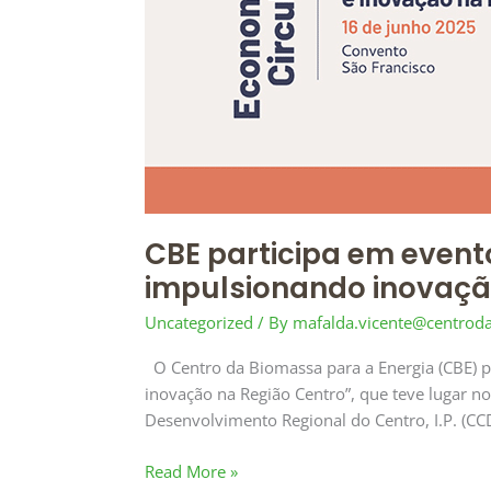
evento
sobre
economia
circular
na
Região
Centro,
impulsionando
inovação
e
CBE participa em event
competitividade
impulsionando inovaçã
Uncategorized
/ By
mafalda.vicente@centrod
O Centro da Biomassa para a Energia (CBE) p
inovação na Região Centro”, que teve lugar n
Desenvolvimento Regional do Centro, I.P. (CC
Read More »