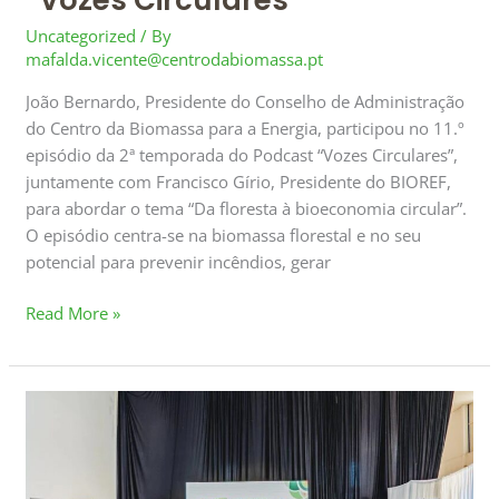
“Vozes Circulares”
Uncategorized
/ By
mafalda.vicente@centrodabiomassa.pt
João Bernardo, Presidente do Conselho de Administração
do Centro da Biomassa para a Energia, participou no 11.º
episódio da 2ª temporada do Podcast “Vozes Circulares”,
juntamente com Francisco Gírio, Presidente do BIOREF,
para abordar o tema “Da floresta à bioeconomia circular”.
O episódio centra-se na biomassa florestal e no seu
potencial para prevenir incêndios, gerar
Read More »
Lançamento
do
Cluster
de