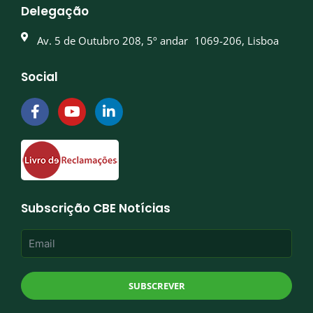
Delegação
Av. 5 de Outubro 208, 5º andar 1069-206, Lisboa
Social
F
Y
L
a
o
i
c
u
n
e
t
k
b
u
e
o
b
d
o
e
i
k
n
Subscrição CBE Notícias
-
-
f
i
n
SUBSCREVER