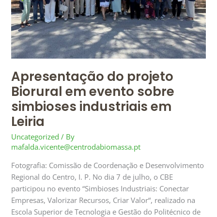
industriais
em
Leiria
Apresentação do projeto
Biorural em evento sobre
simbioses industriais em
Leiria
Uncategorized
/ By
mafalda.vicente@centrodabiomassa.pt
Fotografia: Comissão de Coordenação e Desenvolvimento
Regional do Centro, I. P. No dia 7 de julho, o CBE
participou no evento “Simbioses Industriais: Conectar
Empresas, Valorizar Recursos, Criar Valor“, realizado na
Escola Superior de Tecnologia e Gestão do Politécnico de