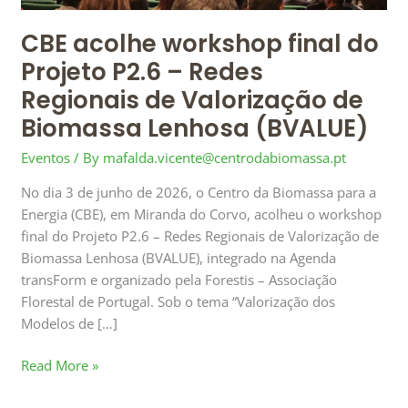
Regionais
CBE acolhe workshop final do
de
Valorização
Projeto P2.6 – Redes
de
Regionais de Valorização de
Biomassa
Biomassa Lenhosa (BVALUE)
Lenhosa
(BVALUE)
Eventos
/ By
mafalda.vicente@centrodabiomassa.pt
No dia 3 de junho de 2026, o Centro da Biomassa para a
Energia (CBE), em Miranda do Corvo, acolheu o workshop
final do Projeto P2.6 – Redes Regionais de Valorização de
Biomassa Lenhosa (BVALUE), integrado na Agenda
transForm e organizado pela Forestis – Associação
Florestal de Portugal. Sob o tema “Valorização dos
Modelos de […]
Read More »