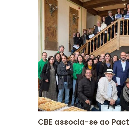
ao
Pacto
para
a
Economia
Circular
no
Centro
CBE associa-se ao Pact