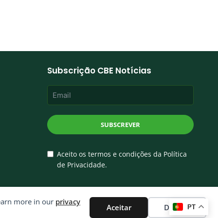
Subscrição CBE Notícias
SUBSCREVER
Aceito os termos e condições da Política
de Privacidade.
Learn more in our
privacy
Aceitar
Decline
PT
®
olvido por
Ping