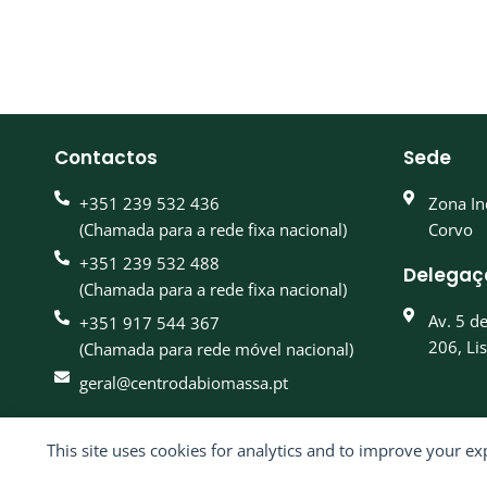
Contactos
Sede
+351 239 532 436
Zona In
(Chamada para a rede fixa nacional)
Corvo
+351 239 532 488
Delegaç
(Chamada para a rede fixa nacional)
Av. 5 d
+351 917 544 367
206, Li
(Chamada para rede móvel nacional)
geral@centrodabiomassa.pt
This site uses cookies for analytics and to improve your ex
© 2026 Centro 