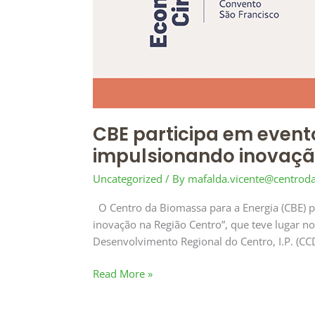
economia
circular
na
Região
Centro,
impulsionando
inovação
e
CBE participa em event
competitividade
impulsionando inovaçã
Uncategorized
/ By
mafalda.vicente@centrod
O Centro da Biomassa para a Energia (CBE) p
inovação na Região Centro”, que teve lugar n
Desenvolvimento Regional do Centro, I.P. (CC
Read More »