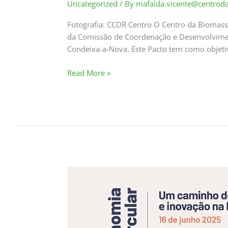
Uncategorized
/ By
mafalda.vicente@centrod
Fotografia: CCDR Centro O Centro da Biomassa
da Comissão de Coordenação e Desenvolvimento
Condeixa-a-Nova. Este Pacto tem como objeti
Read More »
CBE
participa
em
evento
sobre