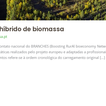
 híbrido de biomassa
a.pt
contato nacional do BRANCHES (Boosting RurAl bioeconomy Netwo
ticas realizados pelo projeto europeu e adaptadas a profissionai
os refere-se à ordem cronológica do carregamento original […]