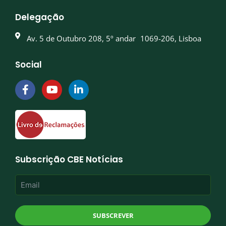
Delegação
Av. 5 de Outubro 208, 5º andar 1069-206, Lisboa
Social
F
Y
L
a
o
i
c
u
n
e
t
k
b
u
e
o
b
d
o
e
i
k
n
Subscrição CBE Notícias
-
-
f
i
n
SUBSCREVER