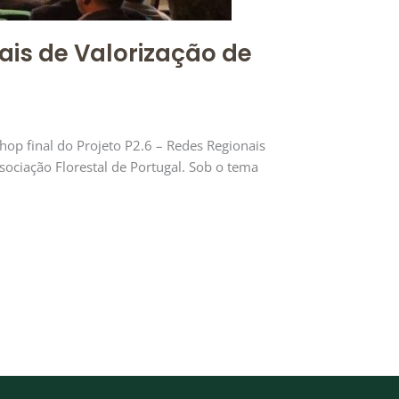
ais de Valorização de
op final do Projeto P2.6 – Redes Regionais
ociação Florestal de Portugal. Sob o tema