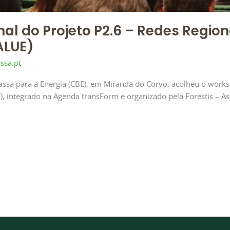
al do Projeto P2.6 – Redes Region
ALUE)
ssa.pt
ssa para a Energia (CBE), em Miranda do Corvo, acolheu o worksh
 integrado na Agenda transForm e organizado pela Forestis – Ass